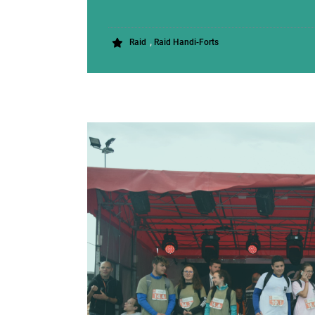
,
Raid
Raid Handi-Forts