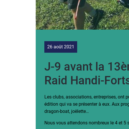
26 août 2021
J-9 avant la 13è
Raid Handi-Forts
Les clubs, associations, entreprises, ont p
édition qui va se présenter à eux. Aux prog
dragon-boat, joëlette…
Nous vous attendons nombreux le 4 et 5 