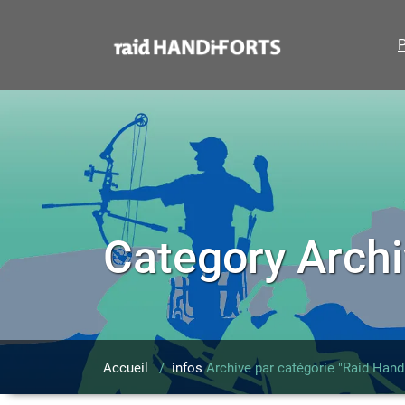
Skip
to
content
P
Category Archi
Accueil
/
infos
Archive par catégorie "Raid Hand