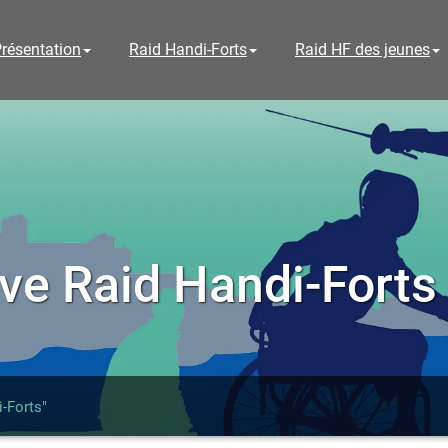
résentation
Raid Handi-Forts
Raid HF des jeunes
ve Raid Handi-Forts
i-Forts"