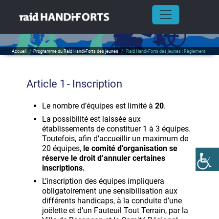
Skip
to
Raid Handi-Forts des jeunes : Règlement
content
Accueil
/
Programme du Raid Handi-Forts des jeunes
/
Raid Handi-Forts des jeunes : Règlement
Article 1 - Inscription
Le nombre d’équipes est limité à
20
.
La possibilité est laissée aux
établissements de constituer 1 à 3 équipes.
Toutefois, afin d’accueillir un maximum de
20 équipes,
le comité d’organisation se
réserve le droit d’annuler certaines
inscriptions.
L’inscription des équipes impliquera
obligatoirement une sensibilisation aux
différents handicaps, à la conduite d’une
joëlette et d’un Fauteuil Tout Terrain, par la