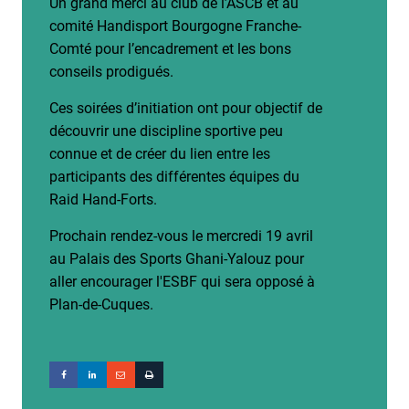
Un grand merci au club de l’ASCB et au
comité Handisport Bourgogne Franche-
Comté pour l’encadrement et les bons
conseils prodigués.
Ces
soirées d’initiation ont pour objectif de
découvrir une discipline sportive peu
connue et de créer du lien entre les
participants des différentes équipes du
Raid Hand-Forts.
Prochain rendez-vous le mercredi 19 avril
au Palais des Sports Ghani-Yalouz pour
aller encourager l'ESBF qui sera opposé à
Plan-de-Cuques.