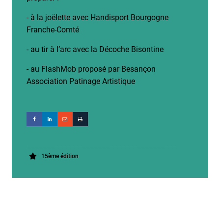
- à la joëlette avec Handisport Bourgogne
Franche-Comté
- au tir à l’arc avec la Décoche Bisontine
- au FlashMob proposé par Besançon
Association Patinage Artistique
15ème édition